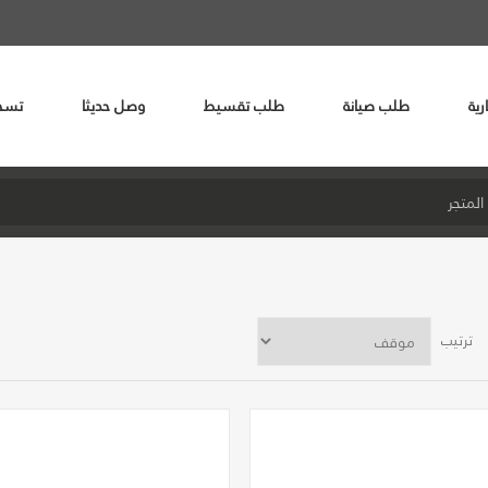
رية
طلب صيانة
طلب تقسيط
وصل حديثا
تسج
ترتيب