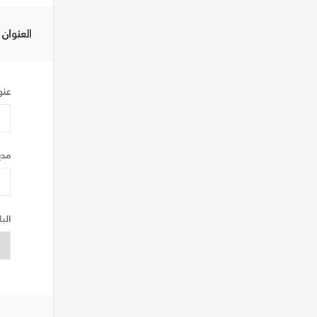
العنوان
عنو
مدي
البل