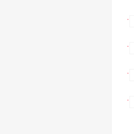
*
*
*
*