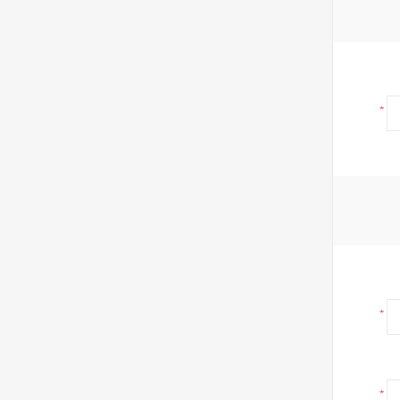
*
*
*