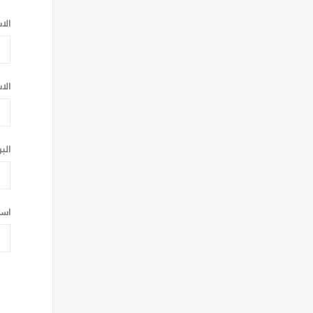
الا
الا
الب
اسم