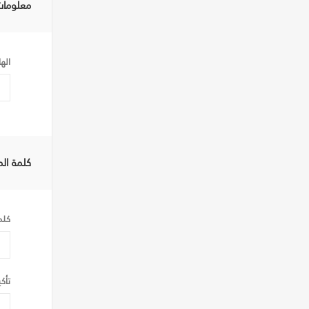
معلومات
اله
كلمة الم
كلم
تأك