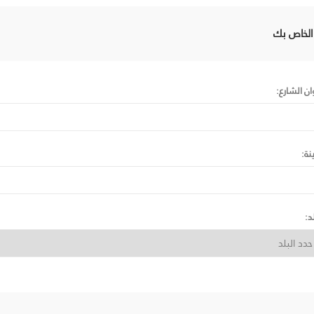
 الخاص بك
ان الشارع:
نة:
د: