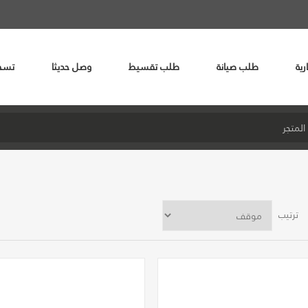
رية
طلب صيانة
طلب تقسيط
وصل حديثا
تسج
ترتيب