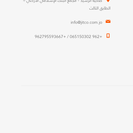
ضاحية الرشيد - مجمع البنك الإسلامي الأردني –
الطابق الثالث
info@jitco.com.jo
+962 065150302 / +962795593667